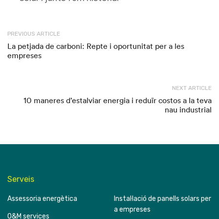
PREVIOUS ARTICLE
La petjada de carboni: Repte i oportunitat per a les
empreses
NEXT ARTICLE
10 maneres d’estalviar energia i reduïr costos a la teva
nau industrial
Serveis
Assessoria energètica
Instal·lació de panells solars per
a empreses
O&M services