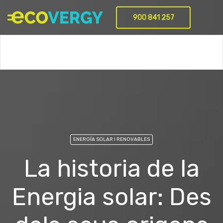
900 841 257
Serveis
Bateria virtual
Projectes
Empresa
FAQ
Bl
ENERGÍA SOLAR I RENOVABLES
La historia de la
Energia solar: Des