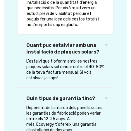
instal·lació o de la quantitat d'energia
que necessitis. Per això realitzem un
estudi previ de viabilitat perquè et
puguis fer una idea dels costos totals i
no t'emportis cap esglai.to.
Quant puc estalviar amb una
instal·lació de plaques solars?
L'estalvi que t'oferim amb les nostres
plaques solars sol rondar entre el 40-80%
de la teva factura mensual. Si vols
estalviar, ja saps!
Quin tipus de garantia tinc?
Depenent de la marca dels panells solars
les garanties de fabricació poden variar
entre els 12-25 anys. A
més, Ecovergy t'ofereix una garantia
d'instal·lació de dos anys.