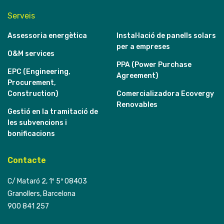
Serveis
Assessoria energètica
Instal·lació de panells solars
per a empreses
O&M services
PPA (Power Purchase
EPC (Engineering,
Agreement)
Procurement,
Construction)
Comercializadora Ecovergy
Renovables
Gestió en la tramitació de
les subvencions i
bonificacions
Contacte
C/ Mataró 2, 1º 5ª 08403
Granollers, Barcelona
900 841 257