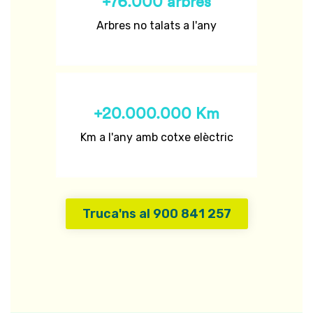
+76.000 arbres
Arbres no talats a l'any
+20.000.000 Km
Km a l'any amb cotxe elèctric
Truca'ns al 900 841 257