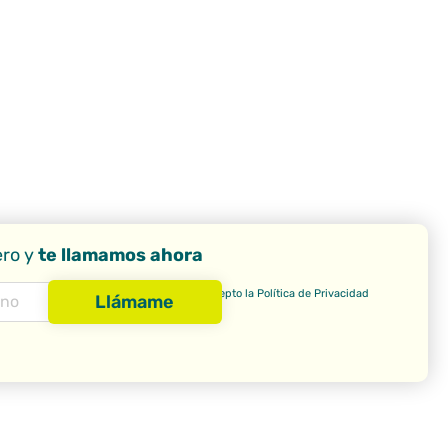
ero y
te llamamos ahora
Aceptacion
Acepto la
Política de Privacidad
(Obligatorio)