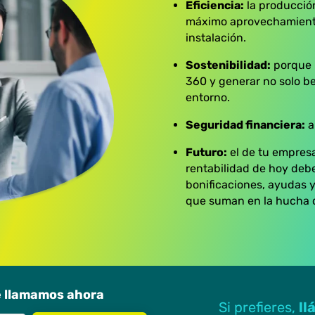
Eficiencia:
la producció
máximo aprovechamiento 
instalación.
Sostenibilidad:
porque 
360 y generar no solo be
entorno.
Seguridad financiera:
a
Futuro:
el de tu empresa
rentabilidad de hoy deb
bonificaciones, ayudas y
que suman en la hucha 
e llamamos ahora
Si prefieres,
ll