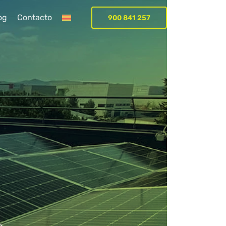
og
Contacto
900 841 257