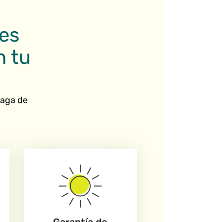
les
n tu
haga de