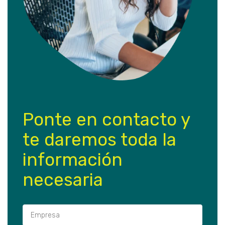
Ponte en contacto y
te daremos toda la
información
necesaria