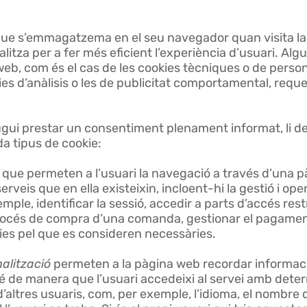
 que s’emmagatzema en el seu navegador quan visita l
litza per a fer més eficient l’experiència d’usuari. Alg
b, com és el cas de les cookies tècniques o de personali
es d’anàlisis o les de publicitat comportamental, reque
pugui prestar un consentiment plenament informat, li de
ada tipus de cookie:
que permeten a l’usuari la navegació a través d’una pà
erveis que en ella existeixin, incloent-hi la gestió i ope
mple, identificar la sessió, accedir a parts d’accés res
procés de compra d’una comanda, gestionar el pagamen
s pel que es consideren necessàries.
alització
permeten a la pàgina web recordar informaci
té de manera que l’usuari accedeixi al servei amb det
d’altres usuaris, com, per exemple, l’idioma, el nombre 