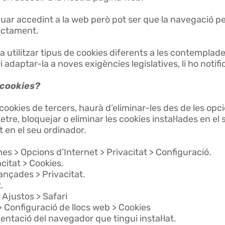
nuar accedint a la web però pot ser que la navegació pe
rectament.
 utilitzar tipus de cookies diferents a les contemplad
 adaptar-la a noves exigències legislatives, li ho notif
 cookies?
cookies de tercers, haurà d’eliminar-les des de les op
etre, bloquejar o eliminar les cookies instal·lades en e
t en el seu ordinador.
es > Opcions d’Internet > Privacitat > Configuració.
citat > Cookies.
nçades > Privacitat.
t.
ó Ajustos > Safari
 Configuració de llocs web > Cookies
ntació del navegador que tingui instal·lat.