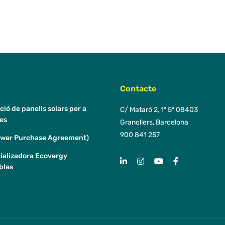
Contacte
ació de panells solars per a
C/ Mataró 2, 1º 5ª 08403
es
Granollers, Barcelona
900 841 257
ower Purchase Agreement)
ializadora Ecovergy
bles