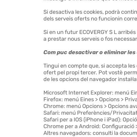
Si desactiva les cookies, podrà conti
dels serveis oferts no funcionin cor
Si en un futur ECOVERGY S L arribés a
a prestar nous serveis o fos necessari
Com puc desactivar o eliminar les
Tingui en compte que, si accepta les 
ofert pel propi tercer. Pot vostè perm
de les opcions del navegador instal·la
Microsoft Internet Explorer: menú Ein
Firefox: menú Eines > Opcions > Priva
Chrome: menú Opcions > Opcions ava
Safari: menú Preferències/Privacita
Safari per a IOS (iPhone i iPad): Opci
Chrome per a Android: Configuració >
Altres navegadors: consulti la docume