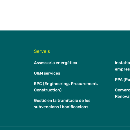
Serveis
Assessoria energètica
Instal·l
empres
O&M services
PPA (P
EPC (Engineering, Procurement,
Construction)
Comerc
Renova
Gestió en la tramitació de les
subvencions i bonificacions