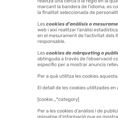
realitza una cerca o la regió en la qua
marcant la bandera de l’idioma, es c
la finalitat seleccionada de personali
Les
cookies d’anàlisis o mesuram
web i així realitzar l’anàlisi estadísti
en el mesurament de l’activitat dels ll
responsable.
Les
cookies de màrqueting o publ
obtinguda a través de l’observació c
específic per a mostrar anuncis rellev
Per a què utilitza les cookies aquest
El detall de les cookies utilitzades 
[cookie_*category]
Per a les cookies d’anàlisis i de pub
missatge d’informació que es mostra 