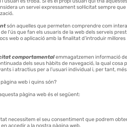
l l’usuari es troba. Si és el propi usuari qui tria aques
onsidera un servei expressament sol·licitat sempre que
tzació.
ent
són aquelles que permeten comprendre com interac
ca de l’ús que fan els usuaris de la web dels serveis prest
ocs web o aplicació amb la finalitat d’introduir millores
icitat comportamental
emmagatzemen informació del
ontinuada dels seus hàbits de navegació, la qual cosa 
ants i atractius per a l’usuari individual i, per tant, m
a pàgina web i quins són?
en aquesta pàgina web és el següent:
licitat necessitem el seu consentiment que podrem obten
en accedir a la nostra pàgina web.