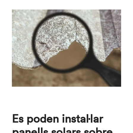
Es poden instal·lar
panells solars sobre