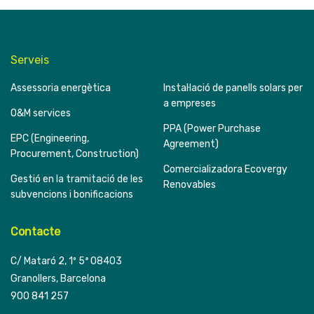
Serveis
Assessoria energètica
Instal·lació de panells solars per
a empreses
O&M services
PPA (Power Purchase
EPC (Engineering,
Agreement)
Procurement, Construction)
Comercializadora Ecovergy
Gestió en la tramitació de les
Renovables
subvencions i bonificacions
Contacte
C/ Mataró 2, 1º 5ª 08403
Granollers, Barcelona
900 841 257