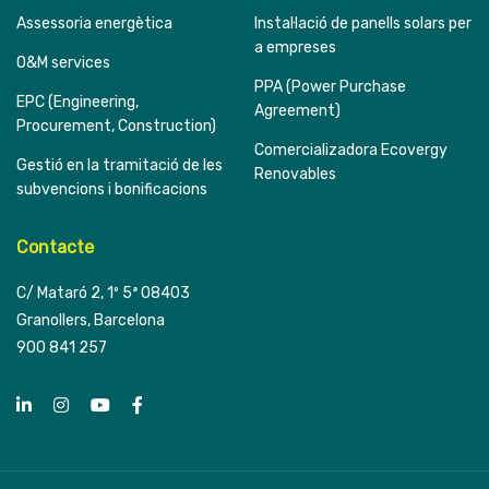
Assessoria energètica
Instal·lació de panells solars per
a empreses
O&M services
PPA (Power Purchase
EPC (Engineering,
Agreement)
Procurement, Construction)
Comercializadora Ecovergy
Gestió en la tramitació de les
Renovables
subvencions i bonificacions
Contacte
C/ Mataró 2, 1º 5ª 08403
Granollers, Barcelona
900 841 257