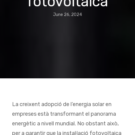
fotovoltaica
June 26, 2024
La creixent adopció de l’energia solar en
empreses està transformant el panorama
energètic a nivell mundial. No obstant això,
per a garantir que la instal·lació fotovoltaica