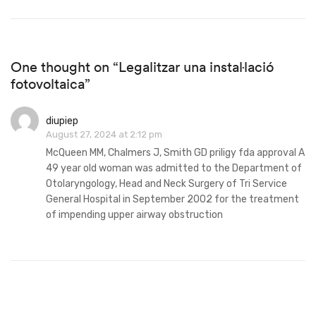
One thought on “Legalitzar una instal·lació
fotovoltaica”
diupiep
August 27, 2024 at 2:12 pm
McQueen MM, Chalmers J, Smith GD
priligy fda approval
A
49 year old woman was admitted to the Department of
Otolaryngology, Head and Neck Surgery of Tri Service
General Hospital in September 2002 for the treatment
of impending upper airway obstruction