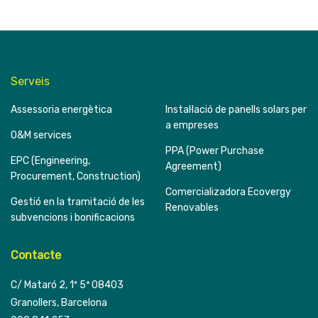
Serveis
Assessoria energètica
Instal·lació de panells solars per
a empreses
O&M services
PPA (Power Purchase
EPC (Engineering,
Agreement)
Procurement, Construction)
Comercializadora Ecovergy
Gestió en la tramitació de les
Renovables
subvencions i bonificacions
Contacte
C/ Mataró 2, 1º 5ª 08403
Granollers, Barcelona