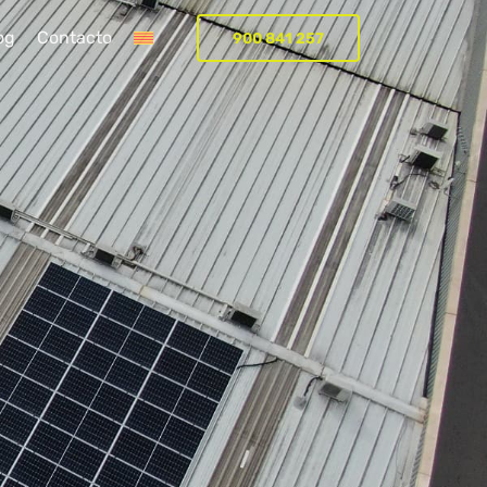
og
Contacto
900 841 257