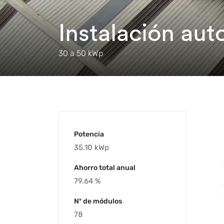
Instalación aut
30 a 50 kWp
Potencia
35.10 kWp
Ahorro total anual
79.64 %
Nº de módulos
78