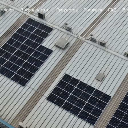
rvicios
Batería virtual
Proyectos
Empresa
FAQ
Bl