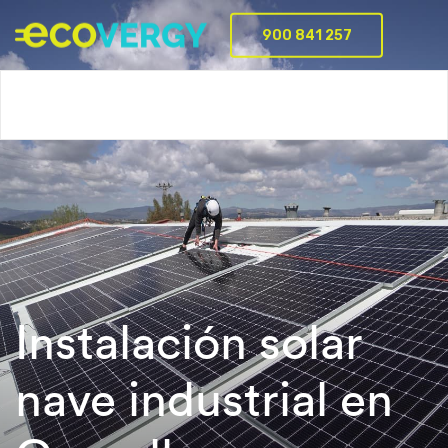
900 841 257
Servicios
Batería virtual
Proyectos
Empresa
FAQ
Instalación solar
nave industrial en