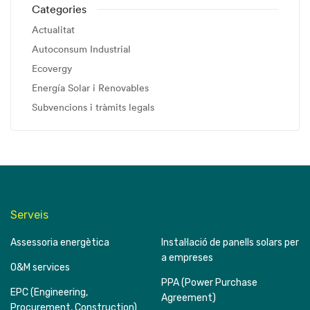
Categories
Actualitat
Autoconsum Industrial
Ecovergy
Energía Solar i Renovables
Subvencions i tràmits legals
Serveis
Assessoria energètica
Instal·lació de panells solars per
a empreses
O&M services
PPA (Power Purchase
EPC (Engineering,
Agreement)
Procurement, Construction)